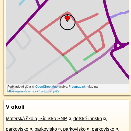
Podkladové dáta ©
OpenStreetMap
vrstva
Freemap.sk
, viac na
100 m
https://galanta.oma.sk/u/stvrt-snp/29
V okolí
Materská škola, Sídlisko SNP
¤
,
detské ihrisko
¤
,
parkovisko
¤
,
parkovisko
¤
,
parkovisko
¤
,
parkovisko
¤
,