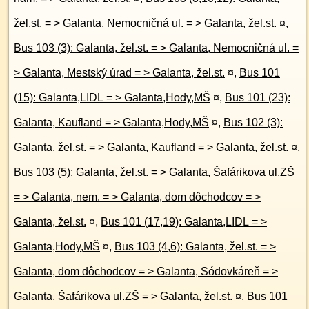
žel.st. = > Galanta, Nemocničná ul. = > Galanta, žel.st.
¤
,
Bus 103 (3): Galanta, žel.st. = > Galanta, Nemocničná ul. =
> Galanta, Mestský úrad = > Galanta, žel.st.
¤
,
Bus 101
(15): Galanta,LIDL = > Galanta,Hody,MŠ
¤
,
Bus 101 (23):
Galanta, Kaufland = > Galanta,Hody,MŠ
¤
,
Bus 102 (3):
Galanta, žel.st. = > Galanta, Kaufland = > Galanta, žel.st.
¤
,
Bus 103 (5): Galanta, žel.st. = > Galanta, Šafárikova ul.ZŠ
= > Galanta, nem. = > Galanta, dom dôchodcov = >
Galanta, žel.st.
¤
,
Bus 101 (17,19): Galanta,LIDL = >
Galanta,Hody,MŠ
¤
,
Bus 103 (4,6): Galanta, žel.st. = >
Galanta, dom dôchodcov = > Galanta, Sódovkáreň = >
Galanta, Šafárikova ul.ZŠ = > Galanta, žel.st.
¤
,
Bus 101