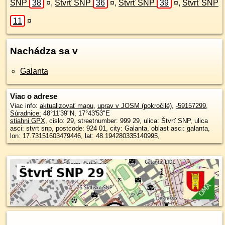
SNP
38
¤
,
Štvrť SNP
36
¤
,
Štvrť SNP
39
¤
,
Štvrť SNP
11
¤
Nachádza sa v
Galanta
Viac o adrese
Viac info:
aktualizovať mapu
,
uprav v JOSM (pokročilé)
,
-59157299
,
Súradnice:
48°11'39"N
,
17°43'53"E
stiahni GPX
, cislo: 29, streetnumber: 999 29, ulica: Štvrť SNP, ulica
asci: stvrt snp, postcode: 924 01, city: Galanta, oblast asci: galanta,
lon: 17.73151603479446, lat: 48.194280335140995,