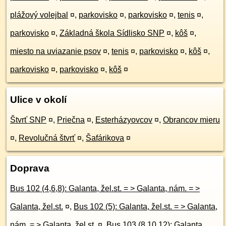
plážový volejbal
¤
,
parkovisko
¤
,
parkovisko
¤
,
tenis
¤
,
parkovisko
¤
,
Základná škola Sídlisko SNP
¤
,
kôš
¤
,
miesto na uviazanie psov
¤
,
tenis
¤
,
parkovisko
¤
,
kôš
¤
,
parkovisko
¤
,
parkovisko
¤
,
kôš
¤
Ulice v okolí
Štvrť SNP
¤
,
Priečna
¤
,
Esterházyovcov
¤
,
Obrancov mieru
¤
,
Revolučná štvrť
¤
,
Šafárikova
¤
Doprava
Bus 102 (4,6,8): Galanta, žel.st. = > Galanta, nám. = >
Galanta, žel.st.
¤
,
Bus 102 (5): Galanta, žel.st. = > Galanta,
nám. = > Galanta, žel.st.
¤
,
Bus 103 (8,10,12): Galanta,