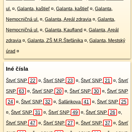
ul.
¤
,
Galanta, kaštieľ
¤
,
Galanta, kaštieľ
¤
,
Galanta,
Nemocničná ul.
¤
,
Galanta, Areál zdravia
¤
,
Galanta,
Nemocničná ul.
¤
,
Galanta, Kaufland
¤
,
Galanta, Areál
zdravia
¤
,
Galanta, ZŠ M.R.Štefánika
¤
,
Galanta, Mestský
úrad
¤
Iné čísla
Štvrť SNP
22
¤
,
Štvrť SNP
23
¤
,
Štvrť SNP
21
¤
,
Štvrť
SNP
63
¤
,
Štvrť SNP
20
¤
,
Štvrť SNP
30
¤
,
Štvrť SNP
24
¤
,
Štvrť SNP
32
¤
,
Šafárikova
41
¤
,
Štvrť SNP
25
¤
,
Štvrť SNP
31
¤
,
Štvrť SNP
49
¤
,
Štvrť SNP
26
¤
,
Štvrť SNP
47
¤
,
Štvrť SNP
27
¤
,
Štvrť SNP
37
¤
,
Štvrť