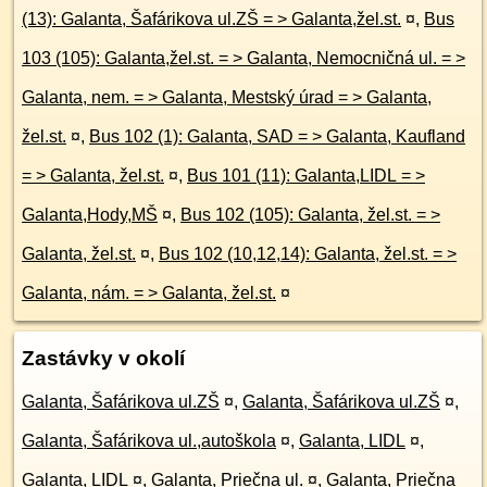
(13): Galanta, Šafárikova ul.ZŠ = > Galanta,žel.st.
¤
,
Bus
103 (105): Galanta,žel.st. = > Galanta, Nemocničná ul. = >
Galanta, nem. = > Galanta, Mestský úrad = > Galanta,
žel.st.
¤
,
Bus 102 (1): Galanta, SAD = > Galanta, Kaufland
= > Galanta, žel.st.
¤
,
Bus 101 (11): Galanta,LIDL = >
Galanta,Hody,MŠ
¤
,
Bus 102 (105): Galanta, žel.st. = >
Galanta, žel.st.
¤
,
Bus 102 (10,12,14): Galanta, žel.st. = >
Galanta, nám. = > Galanta, žel.st.
¤
Zastávky v okolí
Galanta, Šafárikova ul.ZŠ
¤
,
Galanta, Šafárikova ul.ZŠ
¤
,
Galanta, Šafárikova ul.,autoškola
¤
,
Galanta, LIDL
¤
,
Galanta, LIDL
¤
,
Galanta, Priečna ul.
¤
,
Galanta, Priečna