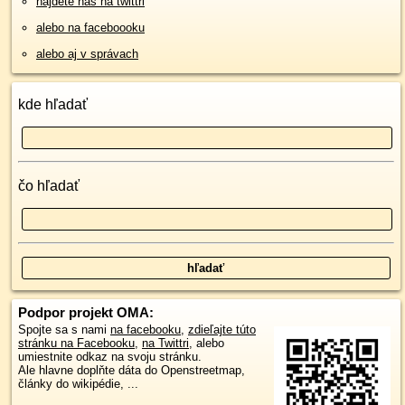
nájdete nás na twittri
alebo na faceboooku
alebo aj v správach
kde hľadať
čo hľadať
Podpor projekt OMA:
Spojte sa s nami
na facebooku
,
zdieľajte túto
stránku na Facebooku
,
na Twittri
, alebo
umiestnite odkaz na svoju stránku.
Ale hlavne doplňte dáta do Openstreetmap,
články do wikipédie, ...