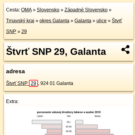
Cesta:
OMA
»
Slovensko
»
Západné Slovensko
»
Trnavský kraj
»
okres Galanta
»
Galanta
»
ulice
»
Štvrť
SNP
»
29
Štvrť SNP 29, Galanta
adresa
Štvrť SNP
29
,
924 01
Galanta
Extra: